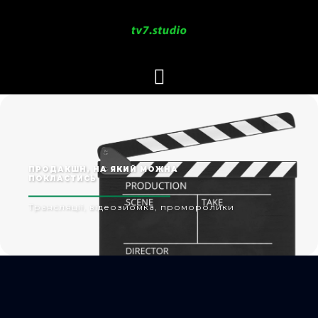
ПРОДАКШН, НА ЯКИЙ МОЖНА
ПОКЛАСТИСЬ
Трансляції, відеозйомка, проморолики